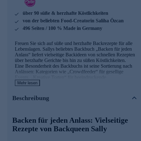
über 90 süße & herzhafte Köstlichkeiten
von der beliebten Food-Creatorin Saliha Özcan
496 Seiten / 100 % Made in Germany
Freuen Sie sich auf süße und herzhafte Backrezepte für alle
Lebenslagen. Sallys beliebtes Backbuch „Backen für jeden
Anlass“ liefert vielseitige Backideen von schnellen Rezepten
über herzhafte Gerichte bis hin zu süßen Köstlichkeiten.
Eine Besonderheit des Backbuchs ist seine Sortierung nach
Anlässen: Kategorien wie „Crowdfeeder“ für gesellige
Events, „Kreative Torten“ für beeindruckende
Geburtstagstorten und "Gartenfeste" sorgen dafür, dass für
Mehr lesen
jede Gelegenheit schnell ein passendes Rezept gefunden
werden kann. Ob für treue Fans der Food-Creatorin Saliha
Beschreibung
Özcan oder Neulinge im Sallys-Kosmos - dieses Buch
bereichert jede heimische Backstube.
Freuen Sie sich auf kreatives Backvergnügen und
Backen für jeden Anlass: Vielseitige
leckere Ergebnisse. Jetzt gleich online bestellen.
Rezepte von Backqueen Sally