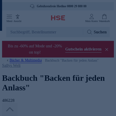
Gebührenfreie Hotline 0800 29 888 88
Menü
Ansicht
Mein Konto
Warenkorb
Suchen
Bis zu -60% auf Mode und -20%
Gutschein aktivieren
on top!
Bücher & Multimedia
Backbuch "Backen für jeden Anlass"
Sallys Welt
Backbuch "Backen für jeden
Anlass"
486228