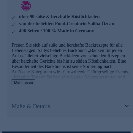
über 90 süße & herzhafte Köstlichkeiten
von der beliebten Food-Creatorin Saliha Özcan
496 Seiten / 100 % Made in Germany
Freuen Sie sich auf süße und herzhafte Backrezepte für alle
Lebenslagen. Sallys beliebtes Backbuch „Backen für jeden
Anlass“ liefert vielseitige Backideen von schnellen Rezepten
über herzhafte Gerichte bis hin zu süßen Köstlichkeiten. Eine
Besonderheit des Backbuchs ist seine Sortierung nach
Anlässen: Kategorien wie „Crowdfeeder“ für gesellige Events,
„Kreative Torten“ für beeindruckende Geburtstagstorten und
"Gartenfeste" sorgen dafür, dass für jede Gelegenheit schnell
Mehr lesen
ein passendes Rezept gefunden werden kann. Ob für treue
Fans der Food-Creatorin Saliha Özcan oder Neulinge im
Sallys-Kosmos - dieses Buch bereichert jede heimische
Backstube.
Maße & Details
Freuen Sie sich auf kreatives Backvergnügen und leckere
Ergebnisse. Jetzt gleich online bestellen.