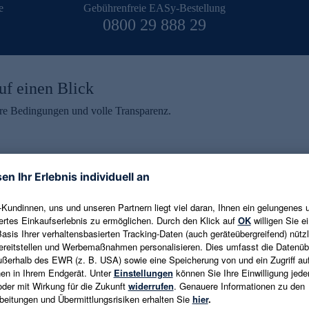
e
Gebührenfreie EASy-Bestellung
0800 29 888 29
uf einen Blick
aire Bedingungen und volle Transparenz.
ein erhalten
eren und aktuelle Trends,
E-Mail-Adresse eingeben
alten. Als Dankeschön
ne Abmeldung ist jederzeit in
Es gelten die
Datenschutzrichtlinien
un