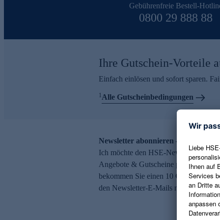
Gebührenfreie Bestell-Hotlin
0800 29 888 88
Ihre Gutschein-Vorteile a
Einfach einlösen und sofort sparen. F
1
Alle Gutscheinbedingungen
Newsletter abonnieren – 10 € Gutsch
Ich möchte den HSE-Newsletter abonni
Angebote & Gutscheine per E-Mail erh
bekommen Sie einen 10 € Gutschein. Ei
den Newsletter-E-Mails möglich.