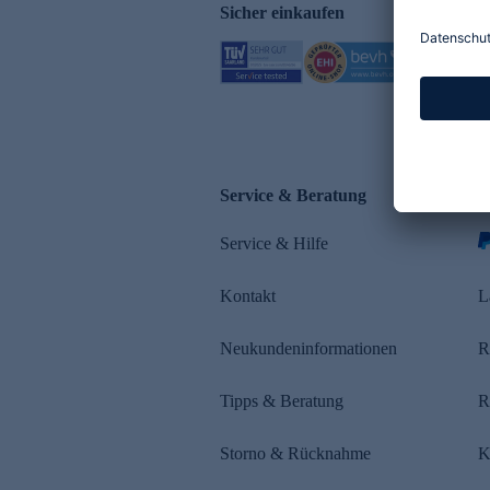
Sicher einkaufen
Service & Beratung
Z
Service & Hilfe
s
Kontakt
L
Neukundeninformationen
R
Tipps & Beratung
R
Storno & Rücknahme
K