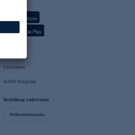
HSE App
Partner
Lieferanten
KIND Hörgeräte
Bestellung widerrufen
Widerrufsformular