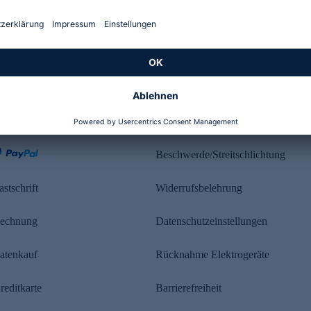
Kundenbewertung
ahlung
Rechtliches
Beschwerde/Streitschlichtung
astschrift
Widerrufsbelehrung
echnung
Datenschutzeinstellungen
atenkauf
Rücknahme Elektrogeräte
reditkarte
Barrierefreiheit