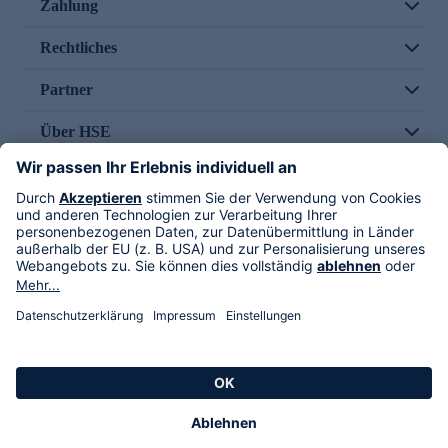
Zahlung
Rechtliches
Partner
Über HSE
Im TV
HSE International
Versand durch
Folge uns
AGB
Datenschutz
Impressum
Alle Rechte vorbehalten. Alle Preise inkl. gesetzlicher MwSt., zzgl. Versandkosten.