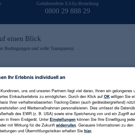
e
Gebührenfreie EASy-Bestellung
0800 29 888 29
uf einen Blick
aire Bedingungen und volle Transparenz.
ein erhalten
eren und aktuelle Trends,
E-Mail-Adresse eingeben
alten. Als Dankeschön
ne Abmeldung ist jederzeit in
Es gelten die
Datenschutzrichtlinien
un