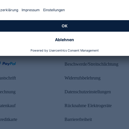
Kundenbewertung
ahlung
Rechtliches
Beschwerde/Streitschlichtung
astschrift
Widerrufsbelehrung
echnung
Datenschutzeinstellungen
atenkauf
Rücknahme Elektrogeräte
reditkarte
Barrierefreiheit