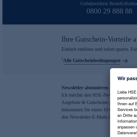
Gebührenfreie Bestell-Hotlin
0800 29 888 88
Ihre Gutschein-Vorteile a
Einfach einlösen und sofort sparen. F
1
Alle Gutscheinbedingungen
Newsletter abonnieren – 10 € Gutsch
Ich möchte den HSE-Newsletter abonni
Angebote & Gutscheine per E-Mail erh
bekommen Sie einen 10 € Gutschein. Ei
den Newsletter-E-Mails möglich.