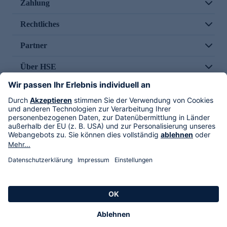
Zahlung
Rechtliches
Partner
Über HSE
Im TV
HSE International
Versand durch
Folge uns
AGB
Datenschutz
Impressum
Alle Rechte vorbehalten. Alle Preise inkl. gesetzlicher MwSt., zzgl. Versandkosten.