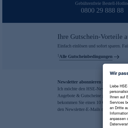
Gebührenfreie Bestell-Hotlin
0800 29 888 88
Ihre Gutschein-Vorteile a
Einfach einlösen und sofort sparen. F
1
Alle Gutscheinbedingungen
Newsletter abonnieren – 10 € Gutsch
Ich möchte den HSE-Newsletter abonni
Angebote & Gutscheine per E-Mail erh
bekommen Sie einen 10 € Gutschein. Ei
den Newsletter-E-Mails möglich.