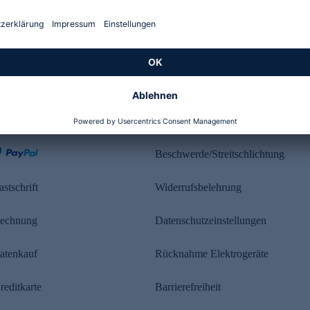
Kundenbewertung
ahlung
Rechtliches
Beschwerde/Streitschlichtung
astschrift
Widerrufsbelehrung
echnung
Datenschutzeinstellungen
atenkauf
Rücknahme Elektrogeräte
reditkarte
Barrierefreiheit