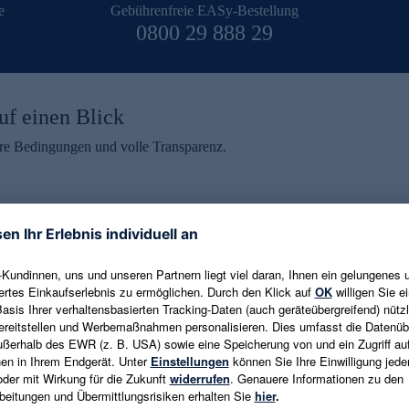
e
Gebührenfreie EASy-Bestellung
0800 29 888 29
uf einen Blick
aire Bedingungen und volle Transparenz.
ein erhalten
eren und aktuelle Trends,
E-Mail-Adresse eingeben
alten. Als Dankeschön
ne Abmeldung ist jederzeit in
Es gelten die
Datenschutzrichtlinien
un