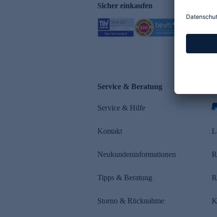
Sicher einkaufen
Service & Beratung
Z
Service & Hilfe
s
Kontakt
L
Neukundeninformationen
R
Tipps & Beratung
R
Storno & Rücknahme
K