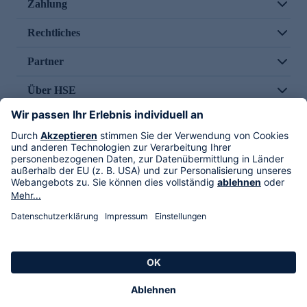
Zahlung
Rechtliches
Partner
Über HSE
Im TV
HSE International
Versand durch
Folge uns
AGB
Datenschutz
Impressum
Alle Rechte vorbehalten. Alle Preise inkl. gesetzlicher MwSt., zzgl. Versandkosten.