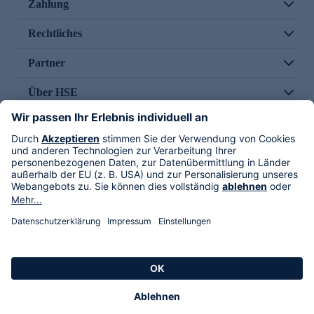
Zahlung
Rechtliches
Partner
Über HSE
Im TV
HSE International
Versand durch
Folge uns
AGB
Datenschutz
Impressum
Alle Rechte vorbehalten. Alle Preise inkl. gesetzlicher MwSt., zzgl. Versandkosten.