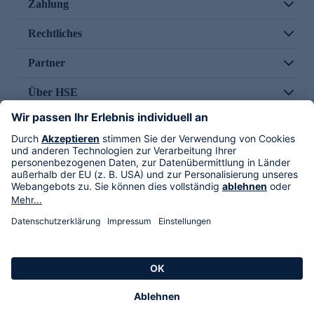
Zahlung
Rechtliches
Partner
Über HSE
Im TV
HSE International
Versand durch
Folge uns
AGB
Datenschutz
Impressum
Alle Rechte vorbehalten. Alle Preise inkl. gesetzlicher MwSt., zzgl. Versandkosten.