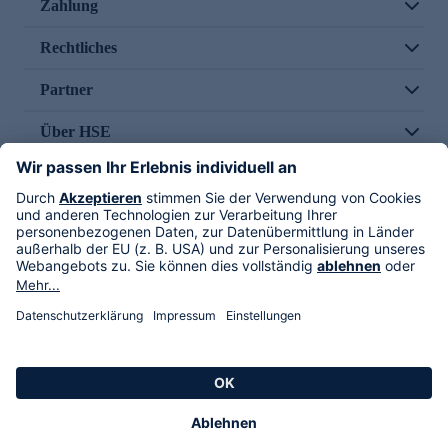
Zahlung
Rechtliches
Partner
Über HSE
Im TV
HSE International
Versand durch
Folge uns
AGB
Datenschutz
Impressum
Alle Rechte vorbehalten. Alle Preise inkl. gesetzlicher MwSt., zzgl. Versandkosten.