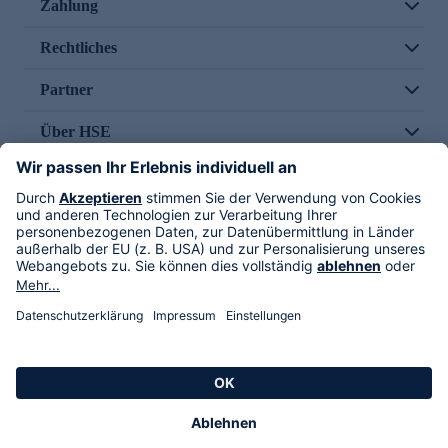
Zahlung
Rechtliches
Partner
Über HSE
Im TV
HSE International
Versand durch
Folge uns
AGB
Datenschutz
Impressum
Alle Rechte vorbehalten. Alle Preise inkl. gesetzlicher MwSt., zzgl. Versandkosten.