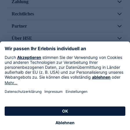
Zahlung
Rechtliches
Partner
Über HSE
Im TV
HSE International
Versand durch
Folge uns
AGB
Datenschutz
Impressum
Alle Rechte vorbehalten. Alle Preise inkl. gesetzlicher MwSt., zzgl. Versandkosten.