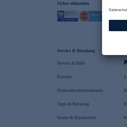
Sicher einkaufen
Service & Beratung
Z
Service & Hilfe
s
Kontakt
L
Neukundeninformationen
R
Tipps & Beratung
R
Storno & Rücknahme
K