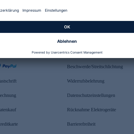
Kundenbewertung
ahlung
Rechtliches
Beschwerde/Streitschlichtung
astschrift
Widerrufsbelehrung
echnung
Datenschutzeinstellungen
atenkauf
Rücknahme Elektrogeräte
reditkarte
Barrierefreiheit