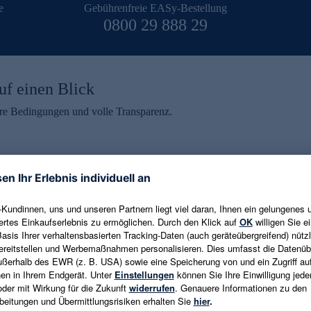
e
Gebührenfreie EASy-Bestellung
0800 29 888 29
uf einen Blick
aire Bedingungen und volle Transparenz.
ein erhalten
eren und aktuelle Trends,
E-Mail-Adresse eingeben
alten. Als Dankeschön
ne Abmeldung ist jederzeit in
Es gelten die
Datenschutzrichtlinien
un