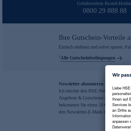
Gebührenfreie Bestell-Hotlin
0800 29 888 88
Ihre Gutschein-Vorteile a
Einfach einlösen und sofort sparen. F
1
Alle Gutscheinbedingungen
Newsletter abonnieren – 10 € Gutsch
Ich möchte den HSE-Newsletter abonni
Angebote & Gutscheine per E-Mail erh
bekommen Sie einen 10 € Gutschein. Ei
den Newsletter-E-Mails möglich.