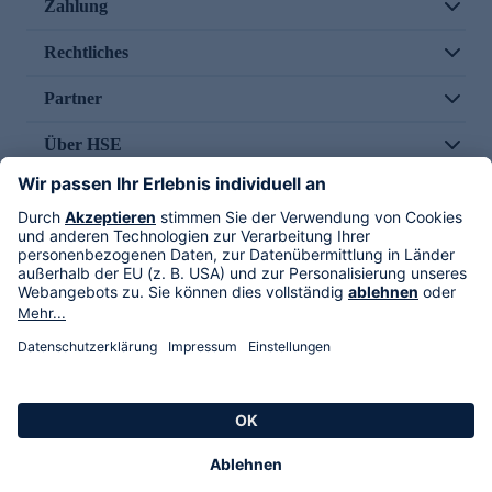
Zahlung
Rechtliches
Partner
Über HSE
Im TV
HSE International
Versand durch
Folge uns
AGB
Datenschutz
Impressum
Alle Rechte vorbehalten. Alle Preise inkl. gesetzlicher MwSt., zzgl. Versandkosten.