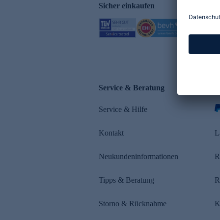
Sicher einkaufen
Service & Beratung
Z
Service & Hilfe
Kontakt
L
Neukundeninformationen
R
Tipps & Beratung
R
Storno & Rücknahme
K