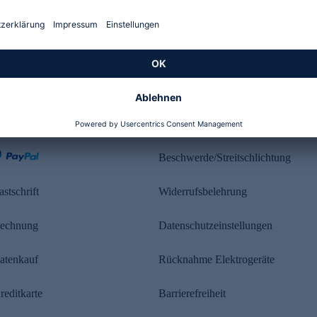
Kundenbewertung
ahlung
Rechtliches
Beschwerde/Streitschlichtung
astschrift
Widerrufsbelehrung
echnung
Datenschutzeinstellungen
atenkauf
Rücknahme Elektrogeräte
reditkarte
Barrierefreiheit