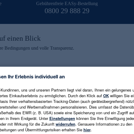
e
Gebührenfreie EASy-Bestellung
0800 29 888 29
uf einen Blick
aire Bedingungen und volle Transparenz.
ein erhalten
eren und aktuelle Trends,
E-Mail-Adresse eingeben
alten. Als Dankeschön
ne Abmeldung ist jederzeit in
Es gelten die
Datenschutzrichtlinien
un