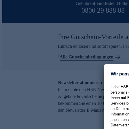
Gebührenfreie Bestell-Hotlin
0800 29 888 88
Ihre Gutschein-Vorteile a
Einfach einlösen und sofort sparen. F
1
Alle Gutscheinbedingungen
Newsletter abonnieren – 10 € Gutsch
Ich möchte den HSE-Newsletter abonni
Angebote & Gutscheine per E-Mail erh
bekommen Sie einen 10 € Gutschein. Ei
den Newsletter-E-Mails möglich.