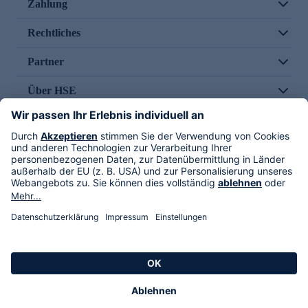
Zahlung
Rechtliches
Partner
Über HSE
Im TV
HSE International
Versand durch
Folge uns
AGB
Datenschutz
Impressum
Alle Rechte vorbehalten. Alle Preise inkl. gesetzlicher MwSt., zzgl. Versandkosten.