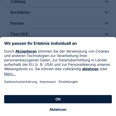
Zahlung
Rechtliches
Partner
Über HSE
Im TV
HSE International
Versand durch
Folge uns
AGB
Datenschutz
Impressum
Alle Rechte vorbehalten. Alle Preise inkl. gesetzlicher MwSt., zzgl. Versandkosten.