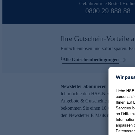
Gebührenfreie Bestell-Hotlin
0800 29 888 88
Ihre Gutschein-Vorteile a
Einfach einlösen und sofort sparen. F
1
Alle Gutscheinbedingungen
Newsletter abonnieren – 10 € Gutsch
Ich möchte den HSE-Newsletter abonni
Angebote & Gutscheine per E-Mail erh
bekommen Sie einen 10 € Gutschein. Ei
den Newsletter-E-Mails möglich.