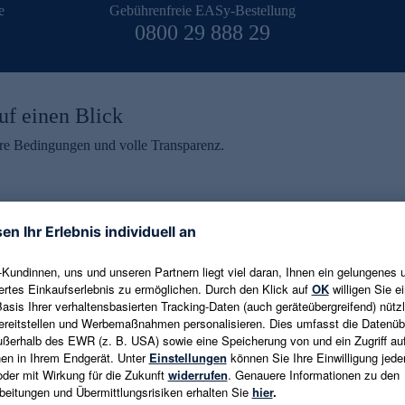
e
Gebührenfreie EASy-Bestellung
0800 29 888 29
uf einen Blick
aire Bedingungen und volle Transparenz.
ein erhalten
eren und aktuelle Trends,
E-Mail-Adresse eingeben
alten. Als Dankeschön
ne Abmeldung ist jederzeit in
Es gelten die
Datenschutzrichtlinien
un