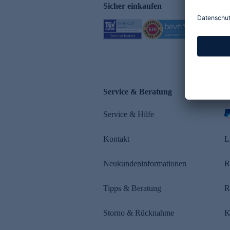
Sicher einkaufen
Service & Beratung
Z
Service & Hilfe
s
Kontakt
L
Neukundeninformationen
R
Tipps & Beratung
R
Storno & Rücknahme
K