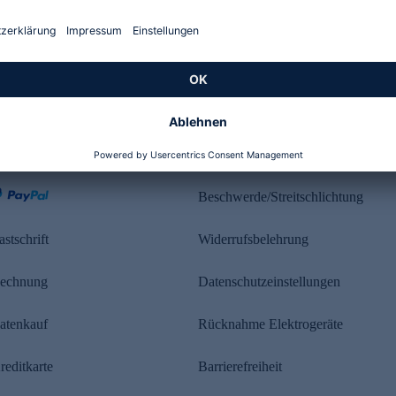
Kundenbewertung
ahlung
Rechtliches
Beschwerde/Streitschlichtung
astschrift
Widerrufsbelehrung
echnung
Datenschutzeinstellungen
atenkauf
Rücknahme Elektrogeräte
reditkarte
Barrierefreiheit