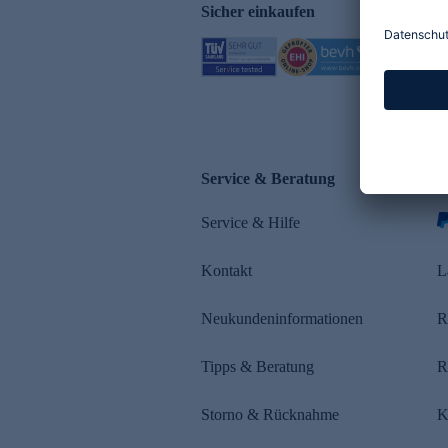
Sicher einkaufen
Service & Beratung
Z
Service & Hilfe
s
Kontakt
L
Neukundeninformationen
R
Tipps & Beratung
R
Storno & Rücknahme
K