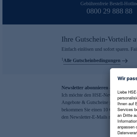
Gebührenfreie Bestell-Hotlin
0800 29 888 88
Ihre Gutschein-Vorteile a
Einfach einlösen und sofort sparen. F
1
Alle Gutscheinbedingungen
Newsletter abonnieren – 10 € Gutsch
Ich möchte den HSE-Newsletter abonni
Angebote & Gutscheine per E-Mail erh
bekommen Sie einen 10 € Gutschein. Ei
den Newsletter-E-Mails möglich.