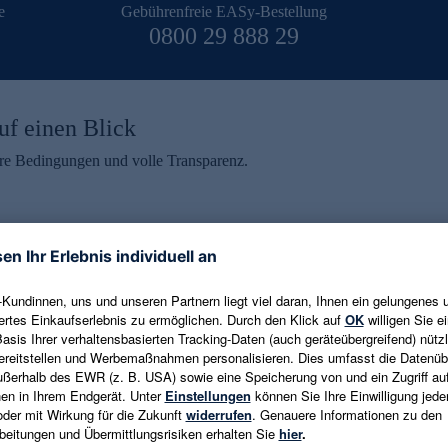
e
Gebührenfreie EASy-Bestellung
0800 29 888 29
uf einen Blick
aire Bedingungen und volle Transparenz.
ein erhalten
eren und aktuelle Trends,
E-Mail-Adresse eingeben
alten. Als Dankeschön
ne Abmeldung ist jederzeit in
Es gelten die
Datenschutzrichtlinien
un