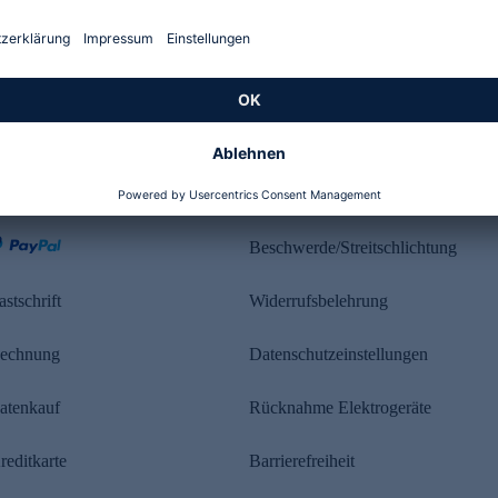
Kundenbewertung
ahlung
Rechtliches
Beschwerde/Streitschlichtung
astschrift
Widerrufsbelehrung
echnung
Datenschutzeinstellungen
atenkauf
Rücknahme Elektrogeräte
reditkarte
Barrierefreiheit