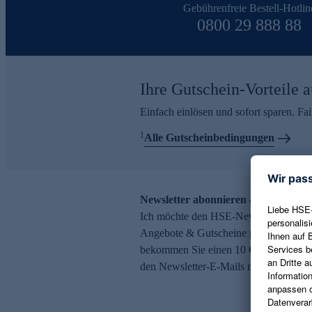
Gebührenfreie Bestell-Hotlin
0800 29 888 88
Ihre Gutschein-Vorteile a
Einfach einlösen und sofort sparen. F
1
Alle Gutscheinbedingungen
Newsletter abonnieren – 10 € Gutsch
Ich möchte den HSE-Newsletter abonni
Angebote & Gutscheine per E-Mail erh
bekommen Sie einen 10 € Gutschein. Ei
den Newsletter-E-Mails möglich.