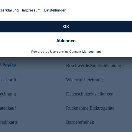
Kundenbewertung
ahlung
Rechtliches
Beschwerde/Streitschlichtung
astschrift
Widerrufsbelehrung
echnung
Datenschutzeinstellungen
atenkauf
Rücknahme Elektrogeräte
reditkarte
Barrierefreiheit