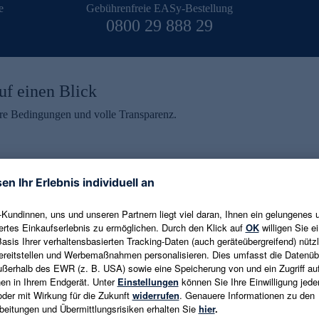
e
Gebührenfreie EASy-Bestellung
0800 29 888 29
uf einen Blick
aire Bedingungen und volle Transparenz.
ein erhalten
eren und aktuelle Trends,
E-Mail-Adresse eingeben
alten. Als Dankeschön
ne Abmeldung ist jederzeit in
Es gelten die
Datenschutzrichtlinien
un