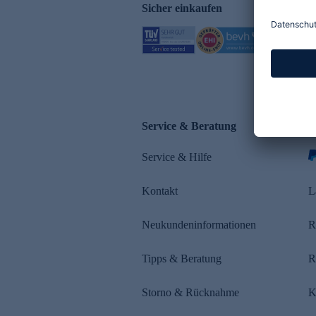
Sicher einkaufen
Service & Beratung
Z
Service & Hilfe
s
Kontakt
L
Neukundeninformationen
R
Tipps & Beratung
R
Storno & Rücknahme
K