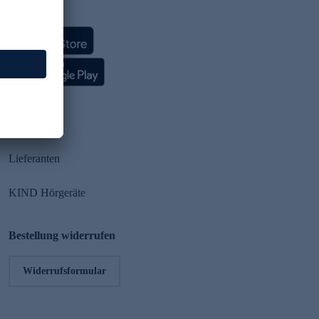
HSE App
Partner
Lieferanten
KIND Hörgeräte
Bestellung widerrufen
Widerrufsformular