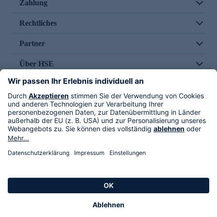
Zahlung
Rechtliches
Partner
Über HSE
Im TV
HSE International
Versand durch
Folge uns
AGB
Datenschutz
Impressum
Alle Rechte vorbehalten. Alle Preise inkl. gesetzlicher MwSt., zzgl. Versandkosten.