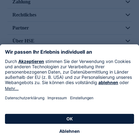
Zahlung
Rechtliches
Partner
Über HSE
Im TV
HSE International
Versand durch
Folge uns
AGB
Datenschutz
Impressum
Alle Rechte vorbehalten. Alle Preise inkl. gesetzlicher MwSt., zzgl. Versandkosten.