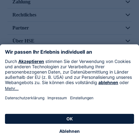
Zahlung
Rechtliches
Partner
Über HSE
Im TV
HSE International
Versand durch
Folge uns
AGB
Datenschutz
Impressum
Alle Rechte vorbehalten. Alle Preise inkl. gesetzlicher MwSt., zzgl. Versandkosten.