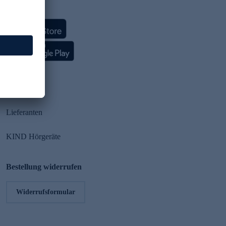
HSE App
Partner
Lieferanten
KIND Hörgeräte
Bestellung widerrufen
Widerrufsformular