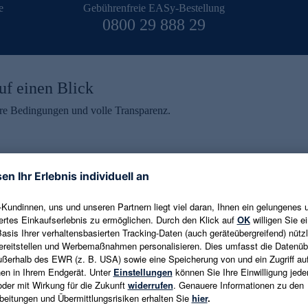
e
Gebührenfreie EASy-Bestellung
0800 29 888 29
uf einen Blick
aire Bedingungen und volle Transparenz.
ein erhalten
eren und aktuelle Trends,
E-Mail-Adresse eingeben
alten. Als Dankeschön
ne Abmeldung ist jederzeit in
Es gelten die
Datenschutzrichtlinien
un