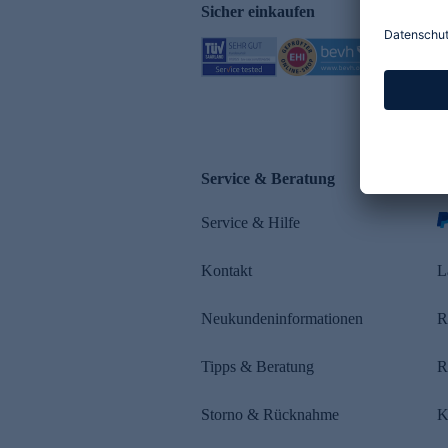
Sicher einkaufen
Service & Beratung
Z
Service & Hilfe
Kontakt
L
Neukundeninformationen
R
Tipps & Beratung
R
Storno & Rücknahme
K