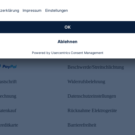
Kundenbewertung
ahlung
Rechtliches
Beschwerde/Streitschlichtung
astschrift
Widerrufsbelehrung
echnung
Datenschutzeinstellungen
atenkauf
Rücknahme Elektrogeräte
reditkarte
Barrierefreiheit