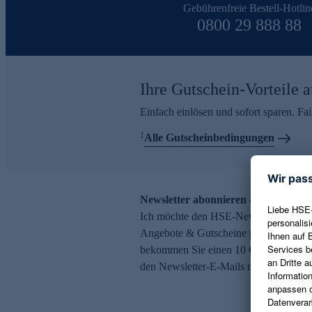
Gebührenfreie Bestell-Hotlin
0800 29 888 88
Ihre Gutschein-Vorteile a
Einfach einlösen und sofort sparen. F
1
Alle Gutscheinbedingungen
Newsletter abonnieren – 10 € Gutsch
Ich möchte den HSE-Newsletter abonni
Angebote & Gutscheine per E-Mail erh
bekommen Sie einen 10 € Gutschein. Ei
den Newsletter-E-Mails möglich.