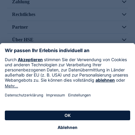
Zahlung
Rechtliches
Partner
Über HSE
Im TV
HSE International
Versand durch
Folge uns
AGB
Datenschutz
Impressum
Alle Rechte vorbehalten. Alle Preise inkl. gesetzlicher MwSt., zzgl. Versandkosten.