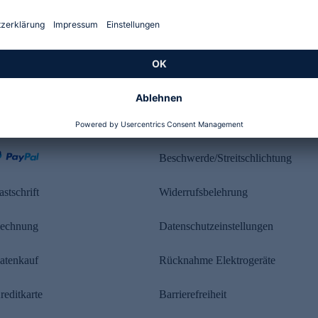
Kundenbewertung
ahlung
Rechtliches
Beschwerde/Streitschlichtung
astschrift
Widerrufsbelehrung
echnung
Datenschutzeinstellungen
atenkauf
Rücknahme Elektrogeräte
reditkarte
Barrierefreiheit