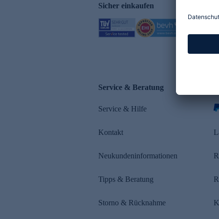
Sicher einkaufen
Service & Beratung
Z
Service & Hilfe
Kontakt
L
Neukundeninformationen
R
Tipps & Beratung
R
Storno & Rücknahme
K