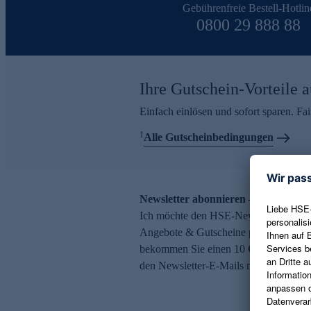
Gebührenfreie Bestell-Hotlin
0800 29 888 88
Ihre Gutschein-Vorteile a
Einfach einlösen und sofort sparen. F
1
Alle Gutscheinbedingungen
Newsletter abonnieren – 10 € Gutsch
Ich möchte den HSE-Newsletter abonni
Angebote & Gutscheine per E-Mail erh
bekommen Sie einen 10 € Gutschein. Ei
den Newsletter-E-Mails möglich.