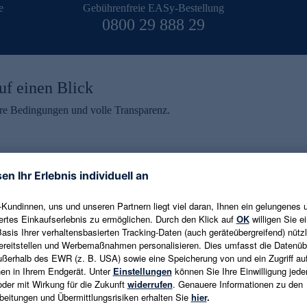
e
Gebührenfreie EASy-Bestellung
0800 29 888 29
uf einen Blick
aire Bedingungen und volle Transparenz.
ein erhalten
eren und aktuelle Trends,
E-Mail-Adresse eingeben
alten. Als Dankeschön
ne Abmeldung ist jederzeit in
Es gelten die
Datenschutzrichtlinien
un