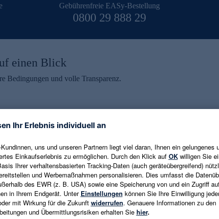
e
Gebührenfreie EASy-Bestellung
0800 29 888 29
uf einen Blick
aire Bedingungen und volle Transparenz.
ein erhalten
eren und aktuelle Trends,
E-Mail-Adresse eingeben
alten. Als Dankeschön
ne Abmeldung ist jederzeit in
Es gelten die
Datenschutzrichtlinien
un