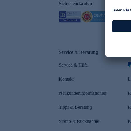
Sicher einkaufen
Service & Beratung
Z
Service & Hilfe
s
Kontakt
L
Neukundeninformationen
R
Tipps & Beratung
R
Storno & Rücknahme
K