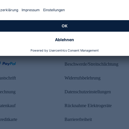
Kundenbewertung
ahlung
Rechtliches
Beschwerde/Streitschlichtung
astschrift
Widerrufsbelehrung
echnung
Datenschutzeinstellungen
atenkauf
Rücknahme Elektrogeräte
reditkarte
Barrierefreiheit