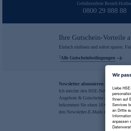
Gebührenfreie Bestell-Hotlin
0800 29 888 88
Ihre Gutschein-Vorteile a
Einfach einlösen und sofort sparen. F
1
Alle Gutscheinbedingungen
Newsletter abonnieren – 10 € Gutsch
Ich möchte den HSE-Newsletter abonni
Angebote & Gutscheine per E-Mail erh
bekommen Sie einen 10 € Gutschein. Ei
den Newsletter-E-Mails möglich.