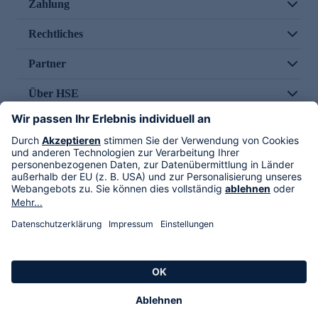
Zahlung
Rechtliches
Partner
Über HSE
Im TV
HSE International
Versand durch
Folge uns
AGB
Datenschutz
Impressum
Alle Rechte vorbehalten. Alle Preise inkl. gesetzlicher MwSt., zzgl. Versandkosten.