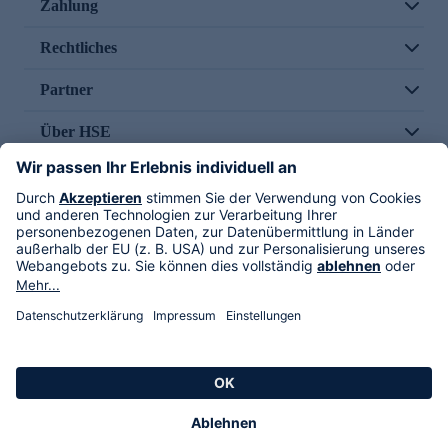
Zahlung
Rechtliches
Partner
Über HSE
Im TV
HSE International
Versand durch
Folge uns
AGB
Datenschutz
Impressum
Alle Rechte vorbehalten. Alle Preise inkl. gesetzlicher MwSt., zzgl. Versandkosten.