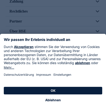
Zahlung
Rechtliches
Partner
Über HSE
Im TV
HSE International
Versand durch
Folge uns
AGB
Datenschutz
Impressum
Alle Rechte vorbehalten. Alle Preise inkl. gesetzlicher MwSt., zzgl. Versandkosten.