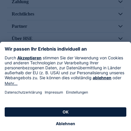
Zahlung
Rechtliches
Partner
Über HSE
Im TV
HSE International
Versand durch
Folge uns
AGB
Datenschutz
Impressum
Alle Rechte vorbehalten. Alle Preise inkl. gesetzlicher MwSt., zzgl. Versandkosten.