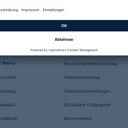
Kundenbewertung
ahlung
Rechtliches
Beschwerde/Streitschlichtung
astschrift
Widerrufsbelehrung
echnung
Datenschutzeinstellungen
atenkauf
Rücknahme Elektrogeräte
reditkarte
Barrierefreiheit