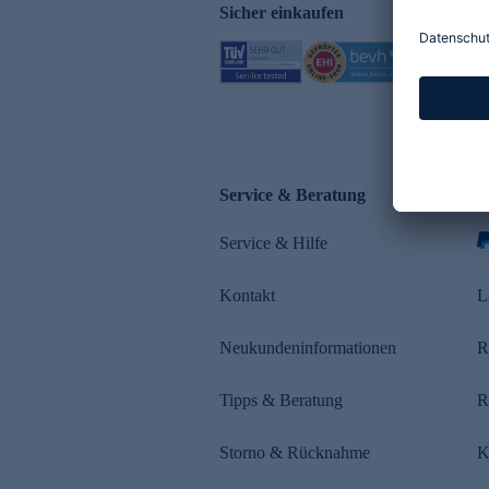
Sicher einkaufen
Service & Beratung
Z
Service & Hilfe
s
Kontakt
L
Neukundeninformationen
R
Tipps & Beratung
R
Storno & Rücknahme
K