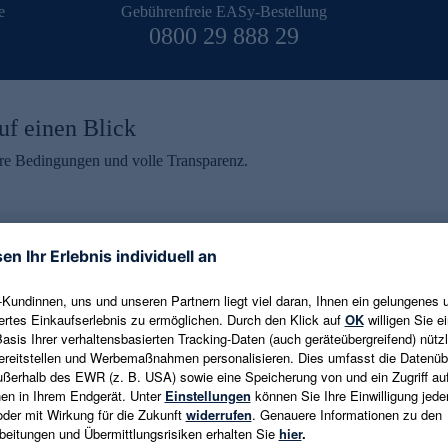
e
Gebührenfreie EASy-Bestellung
0800 29 888 29
uf einen Blick
aire Bedingungen und volle Transparenz.
ein erhalten
eren und aktuelle Trends,
E-Mail-Adresse eingeben
alten. Als Dankeschön
ne Abmeldung ist jederzeit in
Es gelten die
Datenschutzrichtlinien
un