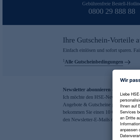
Gebührenfreie Bestell-Hotlin
0800 29 888 88
Ihre Gutschein-Vorteile a
Einfach einlösen und sofort sparen. F
1
Alle Gutscheinbedingungen
Newsletter abonnieren – 10 € Gutsch
Ich möchte den HSE-Newsletter abonni
Angebote & Gutscheine per E-Mail erh
bekommen Sie einen 10 € Gutschein. Ei
den Newsletter-E-Mails möglich.