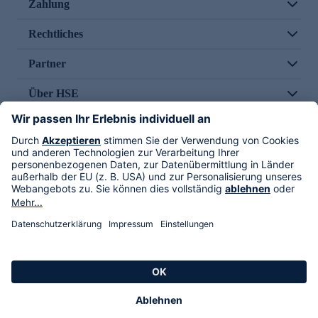
Zahlung
Rechtliches
Partner
Über HSE
Im TV
HSE International
Versand durch
Folge uns
AGB
Datenschutz
Impressum
Alle Rechte vorbehalten. Alle Preise inkl. gesetzlicher MwSt., zzgl. Versandkosten.