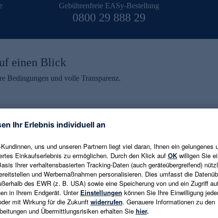
e
Gebührenfreie EASy-Bestellung
0800 29 888 29
uf einen Blick
aire Bedingungen und volle Transparenz.
ein erhalten
eren und aktuelle Trends,
E-Mail-Adresse eingeben
alten. Als Dankeschön
ne Abmeldung ist jederzeit in
Es gelten die
Datenschutzrichtlinien
un