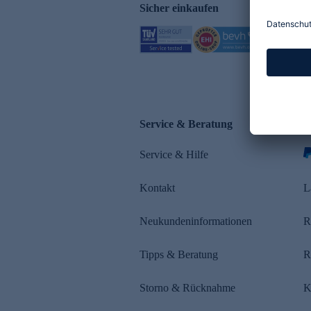
Sicher einkaufen
Service & Beratung
Z
Service & Hilfe
Kontakt
L
Neukundeninformationen
R
Tipps & Beratung
R
Storno & Rücknahme
K