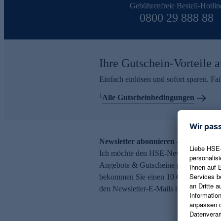
Gebührenfreie Bestell-Hotlin
0800 29 888 88
Ihre Gutschein-Vorteile a
Einfach einlösen und sofort sparen. F
1
Alle Gutscheinbedingungen
Newsletter abonnieren – 10 € Gutsch
Ich möchte den HSE-Newsletter abonni
Angebote & Gutscheine per E-Mail erh
bekommen Sie einen 10 € Gutschein. Ei
den Newsletter-E-Mails möglich.