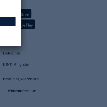
HSE App
Partner
Lieferanten
KIND Hörgeräte
Bestellung widerrufen
Widerrufsformular