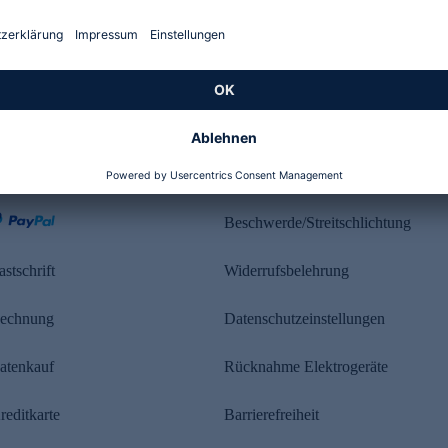
Kundenbewertung
ahlung
Rechtliches
Beschwerde/Streitschlichtung
astschrift
Widerrufsbelehrung
echnung
Datenschutzeinstellungen
atenkauf
Rücknahme Elektrogeräte
reditkarte
Barrierefreiheit