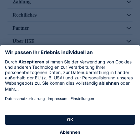
Zahlung
Rechtliches
Partner
Über HSE
Im TV
HSE International
Versand durch
Folge uns
AGB
Datenschutz
Impressum
Alle Rechte vorbehalten. Alle Preise inkl. gesetzlicher MwSt., zzgl. Versandkosten.