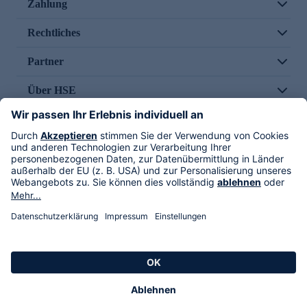
Zahlung
Rechtliches
Partner
Über HSE
Im TV
HSE International
Versand durch
Folge uns
AGB
Datenschutz
Impressum
Alle Rechte vorbehalten. Alle Preise inkl. gesetzlicher MwSt., zzgl. Versandkosten.