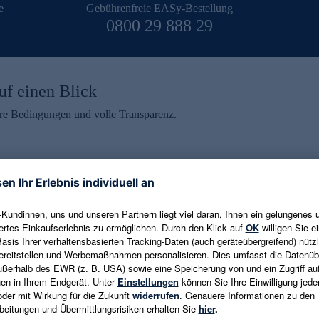
e
Gebührenfreie EASy-Bestellung
0800 29 888 29
uf einen Blick
aire Bedingungen und volle Transparenz.
ein erhalten
eren und aktuelle Trends,
E-Mail-Adresse eingeben
alten. Als Dankeschön
ne Abmeldung ist jederzeit in
Es gelten die
Datenschutzrichtlinien
un