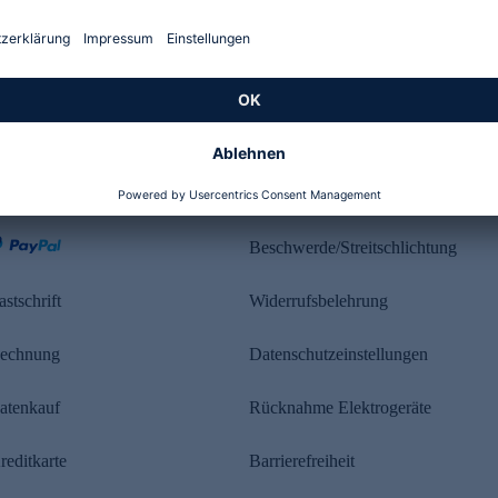
Kundenbewertung
ahlung
Rechtliches
Beschwerde/Streitschlichtung
astschrift
Widerrufsbelehrung
echnung
Datenschutzeinstellungen
atenkauf
Rücknahme Elektrogeräte
reditkarte
Barrierefreiheit