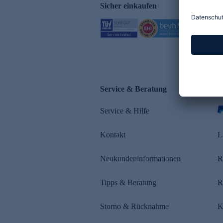
Sicher einkaufen
Service & Beratung
Z
Service & Hilfe
Kontakt
L
Neukundeninformationen
R
Tipps & Beratung
R
Storno & Rücknahme
K