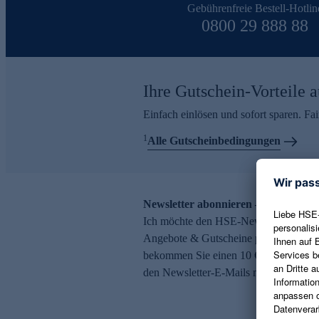
Gebührenfreie Bestell-Hotlin
0800 29 888 88
Ihre Gutschein-Vorteile a
Einfach einlösen und sofort sparen. F
1
Alle Gutscheinbedingungen
Newsletter abonnieren – 10 € Gutsch
Ich möchte den HSE-Newsletter abonni
Angebote & Gutscheine per E-Mail erh
bekommen Sie einen 10 € Gutschein. Ei
den Newsletter-E-Mails möglich.