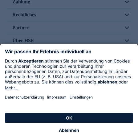
Zahlung
Rechtliches
Partner
Über HSE
Im TV
HSE International
Versand durch
Folge uns
AGB
Datenschutz
Impressum
Alle Rechte vorbehalten. Alle Preise inkl. gesetzlicher MwSt., zzgl. Versandkosten.