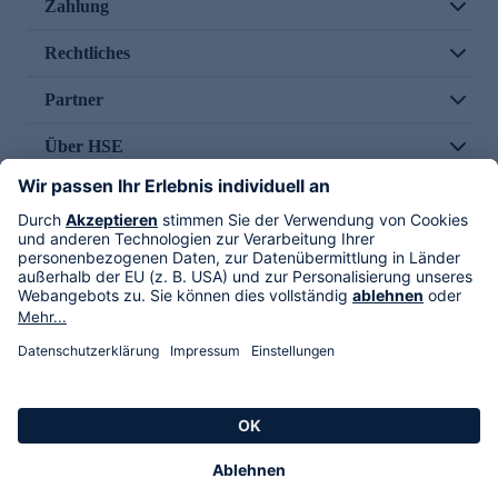
Zahlung
Rechtliches
Partner
Über HSE
Im TV
HSE International
Versand durch
Folge uns
AGB
Datenschutz
Impressum
Alle Rechte vorbehalten. Alle Preise inkl. gesetzlicher MwSt., zzgl. Versandkosten.