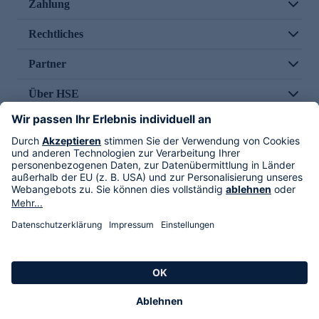
Zahlung
Rechtliches
Partner
Über HSE
Im TV
HSE International
Versand durch
Folge uns
AGB
Datenschutz
Impressum
Alle Rechte vorbehalten. Alle Preise inkl. gesetzlicher MwSt., zzgl. Versandkosten.