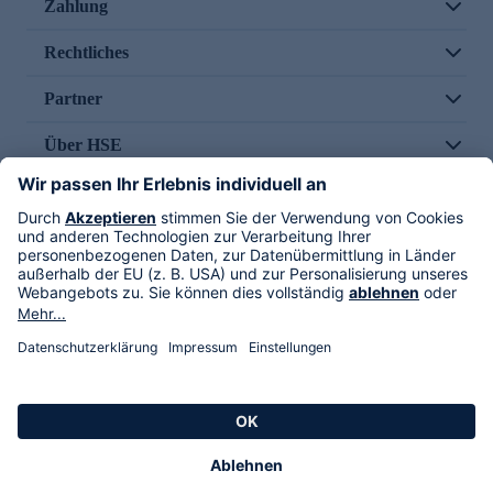
Zahlung
Rechtliches
Partner
Über HSE
Im TV
HSE International
Versand durch
Folge uns
AGB
Datenschutz
Impressum
Alle Rechte vorbehalten. Alle Preise inkl. gesetzlicher MwSt., zzgl. Versandkosten.