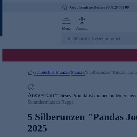
Gebührenfreie Hotline 0800 29 888 88
Menü
Ansicht
Schmuck & Münzen
Münzen
/
/
/
5 Silberunzen "Pandas Journ
Ausverkauft
Dieses Produkt ist momentan leider ausve
Sammlermünzen Reppa
5 Silberunzen "Pandas J
2025