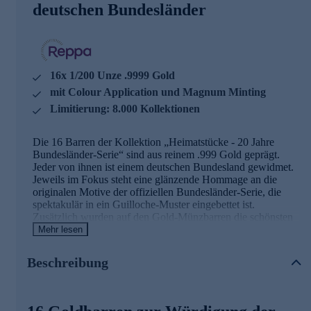
deutschen Bundesländer
16x 1/200 Unze .9999 Gold
mit Colour Application und Magnum Minting
Limitierung: 8.000 Kollektionen
Die 16 Barren der Kollektion „Heimatstücke - 20 Jahre
Bundesländer-Serie“ sind aus reinem .999 Gold geprägt.
Jeder von ihnen ist einem deutschen Bundesland gewidmet.
Jeweils im Fokus steht eine glänzende Hommage an die
originalen Motive der offiziellen Bundesländer-Serie, die
spektakulär in ein Guilloche-Muster eingebettet ist.
Zusätzlich wurden auf den Gold-Münzbarren die schönsten
Wahrzeichen Deutschlands idyllisch in Szene gesetzt:
Mehr lesen
Meisterlich handgezeichnete Collagen zeigen weitere
Sehenswürdigkeiten des jeweiligen Bundeslandes. Die
Beschreibung
detailverliebte Gestaltung kommt dank der exzellenten
Prägequalität „Spiegelglanz“, einer hochwertigen Farb-
Applikation sowie des aufwändigen Magnum Minting
unvergleichlich zur Geltung.