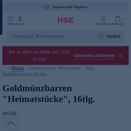
Tagesaktuelle Angebote
Menü
Ansicht
Mein Konto
Warenkorb
Suchen
Bis zu -60% auf Mode und -20%
Gutschein aktivieren
on top!
Münzen
Goldmünzbarren "Heimatstücke", 16tlg.
Sammlermünzen Reppa
Goldmünzbarren
"Heimatstücke", 16tlg.
485340