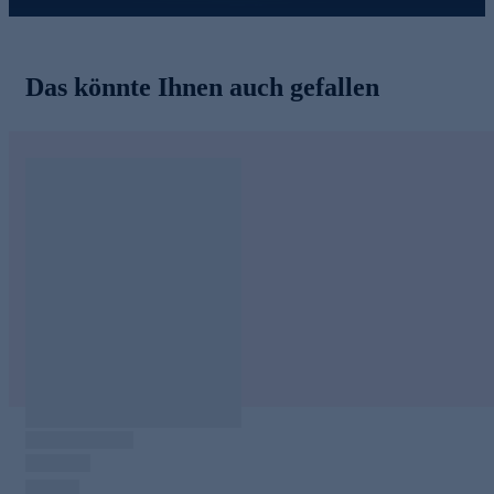
Sichern Sie sich die Bundesländer-Kollektion jetzt online
solange der Vorrat reicht.
Das könnte Ihnen auch gefallen