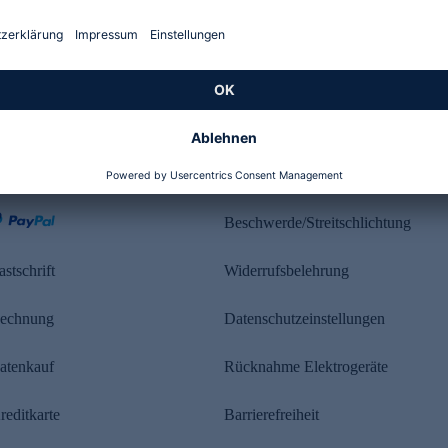
Kundenbewertung
ahlung
Rechtliches
Beschwerde/Streitschlichtung
astschrift
Widerrufsbelehrung
echnung
Datenschutzeinstellungen
atenkauf
Rücknahme Elektrogeräte
reditkarte
Barrierefreiheit