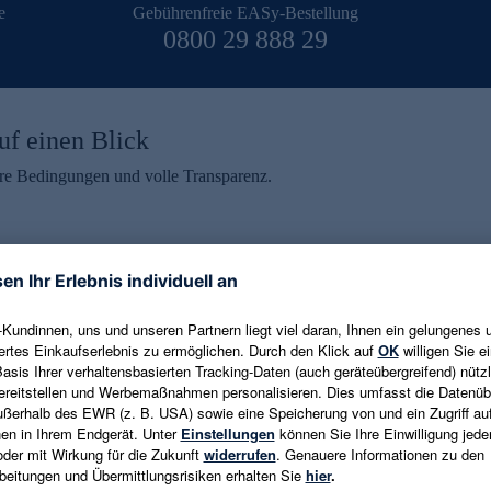
e
Gebührenfreie EASy-Bestellung
0800 29 888 29
uf einen Blick
aire Bedingungen und volle Transparenz.
ein erhalten
eren und aktuelle Trends,
E-Mail-Adresse eingeben
alten. Als Dankeschön
ne Abmeldung ist jederzeit in
Es gelten die
Datenschutzrichtlinien
un