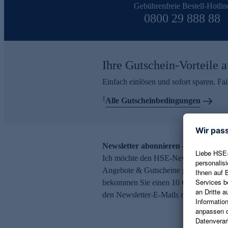
Gebührenfreie Bestell-Hotlin
0800 29 888 88
Ihre Gutschein-Vorteile a
Einfach einlösen und sofort sparen. F
1
Alle Gutscheinbedingungen
Newsletter abonnieren – 10 € Gutsch
Ich möchte den HSE-Newsletter abonni
Angebote & Gutscheine per E-Mail erh
bekommen Sie einen 10 € Gutschein. Ei
den Newsletter-E-Mails möglich.