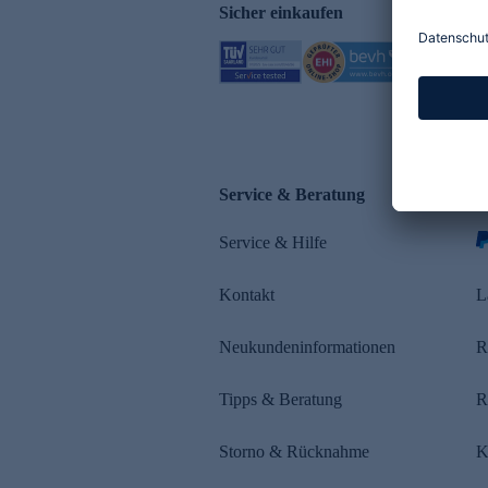
Sicher einkaufen
Service & Beratung
Z
Service & Hilfe
s
Kontakt
L
Neukundeninformationen
R
Tipps & Beratung
R
Storno & Rücknahme
K