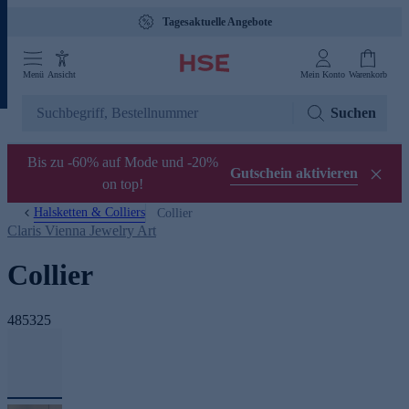
Tagesaktuelle Angebote
Menü
Ansicht
Mein Konto
Warenkorb
Suchen
Bis zu -60% auf Mode und -20%
Gutschein aktivieren
on top!
Halsketten & Colliers
Collier
Claris Vienna Jewelry Art
Collier
485325