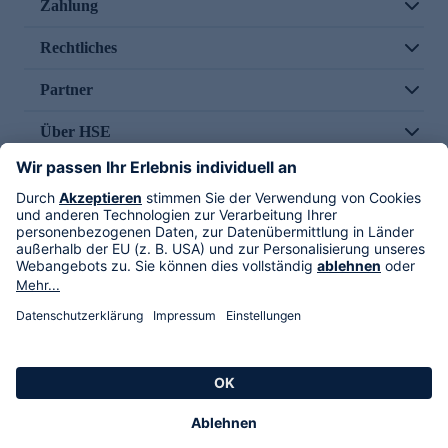
Zahlung
Rechtliches
Partner
Über HSE
Im TV
HSE International
Versand durch
Folge uns
AGB
Datenschutz
Impressum
Alle Rechte vorbehalten. Alle Preise inkl. gesetzlicher MwSt., zzgl. Versandkosten.