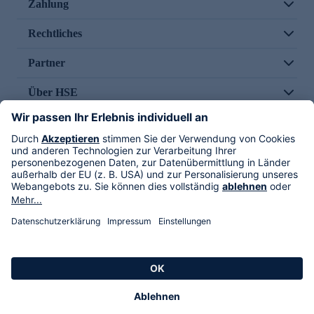
Zahlung
Rechtliches
Partner
Über HSE
Im TV
HSE International
Versand durch
Folge uns
AGB
Datenschutz
Impressum
Alle Rechte vorbehalten. Alle Preise inkl. gesetzlicher MwSt., zzgl. Versandkosten.