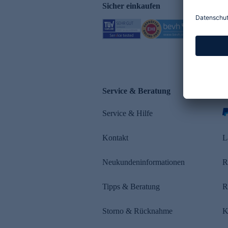
Sicher einkaufen
Service & Beratung
Z
Service & Hilfe
s
Kontakt
L
Neukundeninformationen
R
Tipps & Beratung
R
Storno & Rücknahme
K