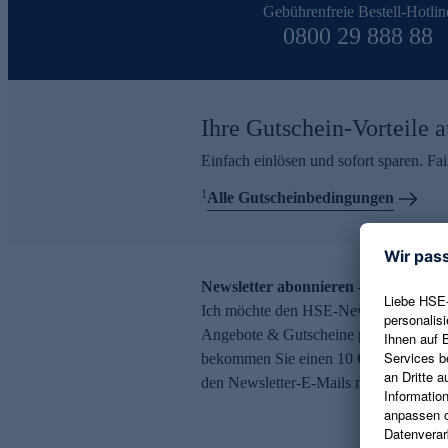
Gebührenfreie Bestell-Hotlin
0800 29 888 88
Ihre Gutschein-Vorteile a
Einfach einlösen und sofort sparen. F
1
Alle Gutscheinbedingungen
Newsletter abonnieren – 10 € Gutsch
Ich möchte den HSE-Newsletter abonni
Angebote & Gutscheine per E-Mail erh
bekommen Sie einen 10 € Gutschein. Ei
den Newsletter-E-Mails möglich.