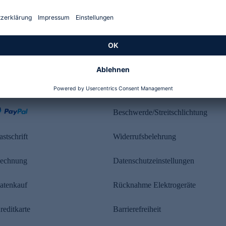
Kundenbewertung
ahlung
Rechtliches
Beschwerde/Streitschlichtung
astschrift
Widerrufsbelehrung
echnung
Datenschutzeinstellungen
atenkauf
Rücknahme Elektrogeräte
reditkarte
Barrierefreiheit