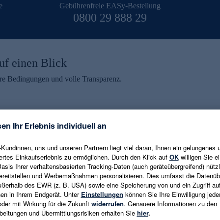
e
Gebührenfreie EASy-Bestellung
0800 29 888 29
uf einen Blick
aire Bedingungen und volle Transparenz.
ein erhalten
eren und aktuelle Trends,
E-Mail-Adresse eingeben
alten. Als Dankeschön
ne Abmeldung ist jederzeit in
Es gelten die
Datenschutzrichtlinien
un