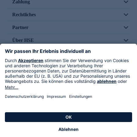
Zahlung
Rechtliches
Partner
Über HSE
Im TV
HSE International
Versand durch
Folge uns
AGB
Datenschutz
Impressum
Alle Rechte vorbehalten. Alle Preise inkl. gesetzlicher MwSt., zzgl. Versandkosten.