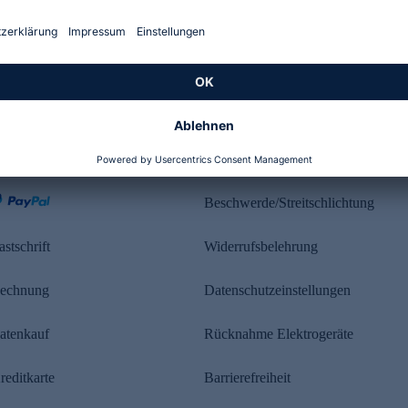
Kundenbewertung
ahlung
Rechtliches
Beschwerde/Streitschlichtung
astschrift
Widerrufsbelehrung
echnung
Datenschutzeinstellungen
atenkauf
Rücknahme Elektrogeräte
reditkarte
Barrierefreiheit