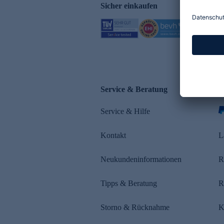
Sicher einkaufen
Service & Beratung
Z
Service & Hilfe
Kontakt
L
Neukundeninformationen
R
Tipps & Beratung
R
Storno & Rücknahme
K