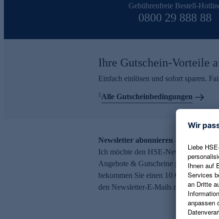
Gebührenfreie Bestell-Hotlin
0800 29 888 88
Ihre Gutschein-Vorteile a
Einfach einlösen und sofort sparen. F
1
Alle Gutscheinbedingungen
Newsletter abonnieren – 10 € Gutsch
Ich möchte den HSE-Newsletter abonni
Angebote & Gutscheine per E-Mail erh
bekommen Sie einen 10 € Gutschein. Ei
den Newsletter-E-Mails möglich.