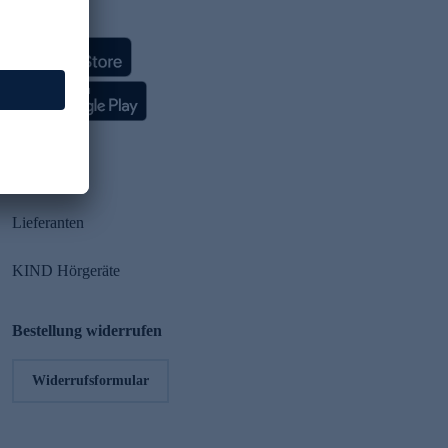
HSE App
Partner
Lieferanten
KIND Hörgeräte
Bestellung widerrufen
Widerrufsformular