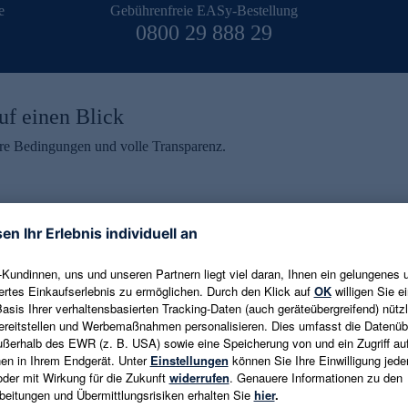
e
Gebührenfreie EASy-Bestellung
0800 29 888 29
uf einen Blick
aire Bedingungen und volle Transparenz.
ein erhalten
eren und aktuelle Trends,
E-Mail-Adresse eingeben
alten. Als Dankeschön
ne Abmeldung ist jederzeit in
Es gelten die
Datenschutzrichtlinien
un